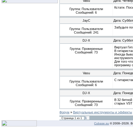
Vasu
Дата: Четвер
Кстати. Пос
Группа: Пользователи
Сообщений:
6
JayC
Дата: Суббот
Забудьте по
Группа: Пользователи
Сообщений:
241
DJ-X
Дата: Суббот
Виртуал Гит
Группа: Проверенные
В гитариста
Сообщений:
73
Иногда быва
инструменты
Для того чт
программу о
Vasu
Дата: Понеде
С гитариста
Группа: Пользователи
Сообщений:
6
DJ-X
Дата: Понеде
В 32 битной
Группа: Проверенные
старых VST 
Сообщений:
73
Форум
»
Виртуальные инструменты и эффекты
1
Страница
1
из
1
Cubase.su
© 2008–
2026. В