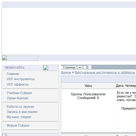
1
Страница
1
из
1
МЕНЮ САЙТА
Форум
»
Виртуальные инструменты и эффекты
Главная
VST инструменты
VST эффекты
Vasu
Дата: Четвер
Есть ли у к
Учебник Cubase
Группа: Пользователи
реинстал". 
Сообщений:
6
Уроки Nuendo
ключ, потом
Работа со звуком
Прикреп
Запись и мастеринг
Музыка: теория
Форум Cubase