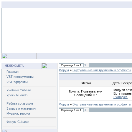
1
Страница
1
из
1
МЕНЮ САЙТА
Форум
»
Виртуальные инструменты и эффекты
Главная
VST инструменты
VST эффекты
Isterika
Дата: Воскре
Модули созд
Учебник Cubase
Группа: Пользователи
Есть платны
Сообщений:
57
Уроки Nuendo
Examples
Работа со звуком
Форум
»
Виртуальные инструменты и эффекты
Запись и мастеринг
1
Страница
1
из
1
Музыка: теория
Форум Cubase