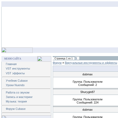
1
Страница
1
из
1
МЕНЮ САЙТА
Форум
»
Виртуальные инструменты и эффекты
Главная
VST инструменты
VST эффекты
dubmax
Учебник Cubase
Группа: Пользователи
Сообщений:
2
Уроки Nuendo
Shurygin87
Работа со звуком
Запись и мастеринг
Группа: Пользователи
Музыка: теория
Сообщений:
224
Форум Cubase
dubmax
Группа: Пользователи