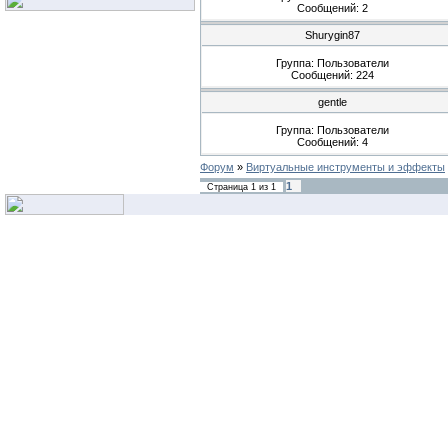
Сообщений:
2
Shurygin87
Группа: Пользователи
Сообщений:
224
gentle
Группа: Пользователи
Сообщений:
4
Форум
»
Виртуальные инструменты и эффекты
1
Страница
1
из
1