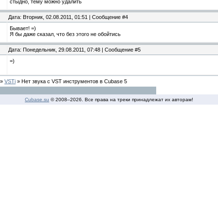
стыдно, тему можно удалить
Дата: Вторник, 02.08.2011, 01:51 | Сообщение #4
Бывает! =)
Я бы даже сказал, что без этого не обойтись
Дата: Понедельник, 29.08.2011, 07:48 | Сообщение #5
=)
»
VSTi
»
Нет звука с VST инструментов в Cubase 5
Cubase.su
© 2008–
2026. Все права на треки принадлежат их авторам!