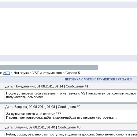
»
VSTi
»
Нет звука с VST инструментов в Cubase 5
НЕТ ЗВУКА С VST ИНСТРУМЕНТОВ В CUBASE 5
Дата: Понедельник, 01.08.2011, 01:14 | Сообщение #1
После установки Куба заметил, что нет звука с VST инструментов, сэмплы играют
получается(( помогите!
Дата: Вторник, 02.08.2011, 01:08 | Сообщение #2
За сутки так никто и не ответил???
Парень, там наверняка забыта какая-нибудь пустяковая настроечка…
Дата: Вторник, 02.08.2011, 01:40 | Сообщение #3
Ребят, сорри, реально сам протупил, в одной из дорожек было зажато соло, а я этог